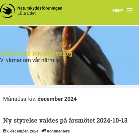
MENY
Hem
Om oss
Lilla Edets lokalförening
Styrelsen
Vi värnar om vår närmiljö
Program
Månadsarkiv:
december 2024
Ny styrelse valdes på årsmötet 2024-10-13
6 december, 2024
Kommentera