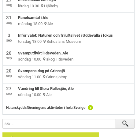
29
aug
lördag 19.30
Hjälteby
31
Panelsamtal i Ale
aug
måndag 18.00
Ale
3
Inför valet: Naturen och friluftslivet i Uddevalla i fokus
sep
torsdag 18.00
Bohusläns Museum
20
Svamputflykt i Risveden, Ale
sep
söndag 10.00
skog i Risveden
20
Svampens dag på Grinnsjö
sep
söndag 11.00
Grinnsjötorp
27
Vandring till Stora Rullesjön, Ale
sep
söndag 10.00
Ale
Naturskyddsföreningens aktiviteter i hela Sverige