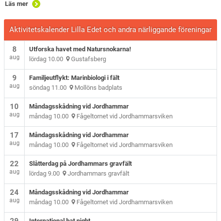
Läs mer
Aktivitetskalender Lilla Edet och andra närliggande föreningar
8
Utforska havet med Natursnokarna!
aug
lördag 10.00
Gustafsberg
9
Familjeutflykt: Marinbiologi i fält
aug
söndag 11.00
Mollöns badplats
10
Måndagsskådning vid Jordhammar
aug
måndag 10.00
Fågeltornet vid Jordhammarsviken
17
Måndagsskådning vid Jordhammar
aug
måndag 10.00
Fågeltornet vid Jordhammarsviken
22
Slåtterdag på Jordhammars gravfält
aug
lördag 9.00
Jordhammars gravfält
24
Måndagsskådning vid Jordhammar
aug
måndag 10.00
Fågeltornet vid Jordhammarsviken
International bat night